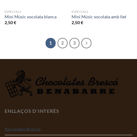
ESPECIALS
ESPECIALS
Mini Músic xocolata blanca
Mini Músic xocolata amb llet
2,50
€
2,50
€
1
2
3
ENLLAÇOS D’INTERÈS
Xocolates Brescó