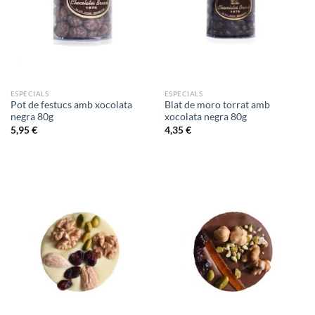
ESPECIALS
ESPECIALS
Pot de festucs amb xocolata
Blat de moro torrat amb
negra 80g
xocolata negra 80g
5,95
€
4,35
€