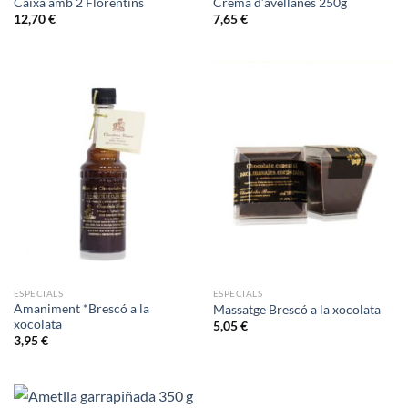
Caixa amb 2 Florentins
Crema d’avellanes 250g
12,70
€
7,65
€
ESPECIALS
ESPECIALS
Amaniment *Brescó a la
Massatge Brescó a la xocolata
xocolata
5,05
€
3,95
€