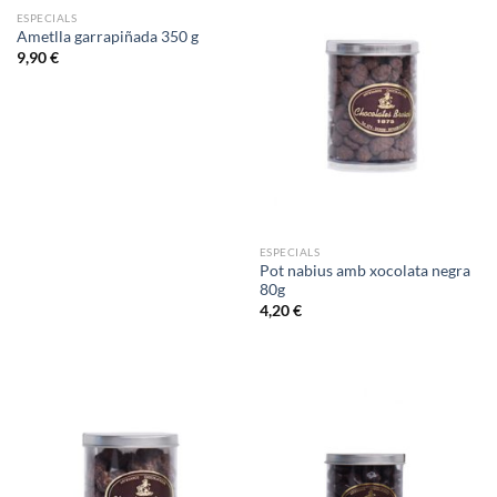
ESPECIALS
Ametlla garrapiñada 350 g
9,90
€
ESPECIALS
Pot nabius amb xocolata negra
80g
4,20
€