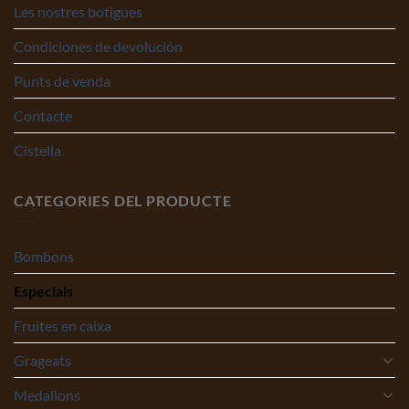
Les nostres botigues
Condiciones de devolución
Punts de venda
Contacte
Cistella
CATEGORIES DEL PRODUCTE
Bombons
Especials
Fruites en caixa
Grageats
Medallons