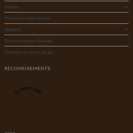
Mones
Productes més venuts
Tabletes
Torrons i neules (Nadal)
Xocolata en pols i cacau
RECONEIXEMENTS
El mejor café