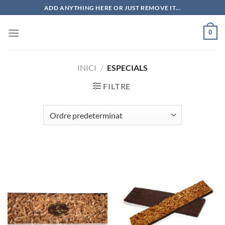
Skip
ADD ANYTHING HERE OR JUST REMOVE IT...
to
content
0
INICI
/
ESPECIALS
FILTRE