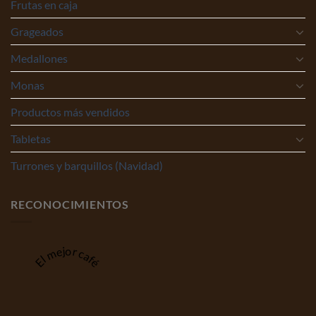
Frutas en caja
Grageados
Medallones
Monas
Productos más vendidos
Tabletas
Turrones y barquillos (Navidad)
RECONOCIMIENTOS
El mejor café