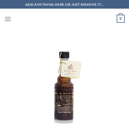
Saltar
ADD ANYTHING HERE OR JUST REMOVE IT...
al
contenido
0