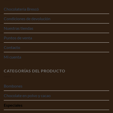
Chocolatería Brescó
Condiciones de devolución
Nuestras tiendas
Puntos de venta
Contacto
Mi cuenta
CATEGORÍAS DEL PRODUCTO
Bombones
Chocolate en polvo y cacao
Especiales