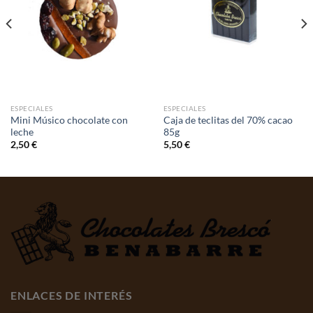
ESPECIALES
ESPECIALES
Mini Músico chocolate con
Caja de teclitas del 70% cacao
leche
85g
2,50
€
5,50
€
ENLACES DE INTERÉS