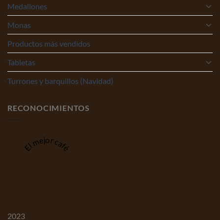
Medallones
Monas
Productos más vendidos
Tabletas
Turrones y barquillos (Navidad)
RECONOCIMIENTOS
El mejor café
2023