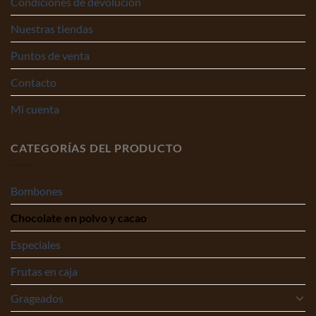
Condiciones de devolución
Nuestras tiendas
Puntos de venta
Contacto
Mi cuenta
CATEGORÍAS DEL PRODUCTO
Bombones
Chocolate en polvo y cacao
Especiales
Frutas en caja
Grageados