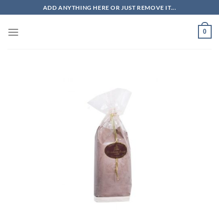
Saltar
ADD ANYTHING HERE OR JUST REMOVE IT...
al
contenido
0