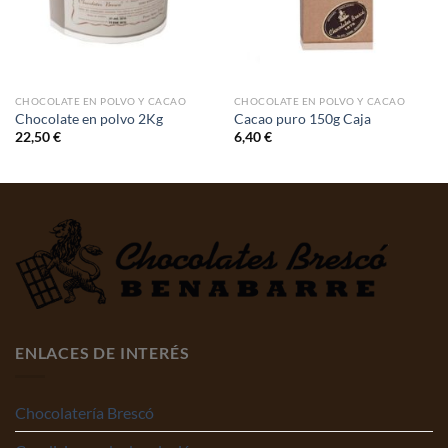
CHOCOLATE EN POLVO Y CACAO
CHOCOLATE EN POLVO Y CACAO
Chocolate en polvo 2Kg
Cacao puro 150g Caja
22,50
€
6,40
€
ENLACES DE INTERÉS
Chocolatería Brescó