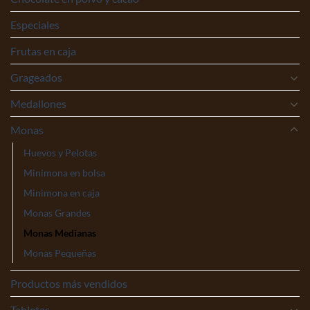
Especiales
Frutas en caja
Grageados
Medallones
Monas
Huevos y Pelotas
Minimona en bolsa
Minimona en caja
Monas Grandes
Monas Medianas
Monas Pequeñas
Productos más vendidos
Tabletas