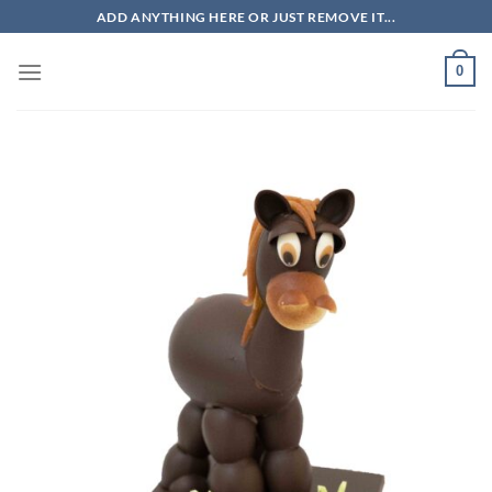
Saltar
ADD ANYTHING HERE OR JUST REMOVE IT...
al
contenido
0