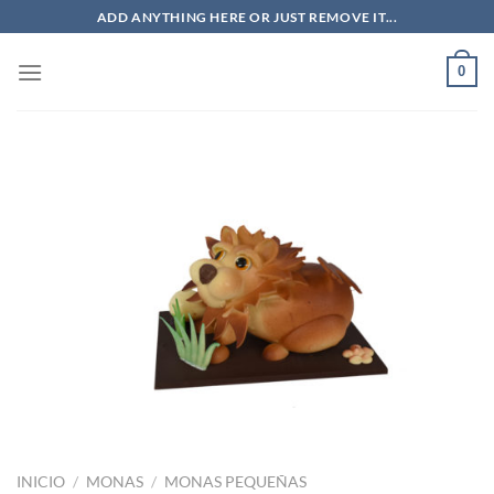
Saltar
ADD ANYTHING HERE OR JUST REMOVE IT...
al
contenido
0
INICIO
/
MONAS
/
MONAS PEQUEÑAS