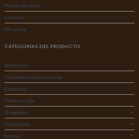
Puntos de venta
Contacto
Mi cuenta
CATEGORÍAS DEL PRODUCTO
Bombones
Chocolate en polvo y cacao
Especiales
Frutas en caja
Grageados
Medallones
Monas