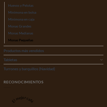
Huevos y Pelotas
Minimona en bolsa
Minimona en caja
Monas Grandes
Monas Medianas
Monas Pequeñas
Productos más vendidos
Tabletas
Turrones y barquillos (Navidad)
RECONOCIMIENTOS
El mejor café