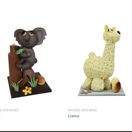
S MITJANES
MONES MITJANES
a
Llama