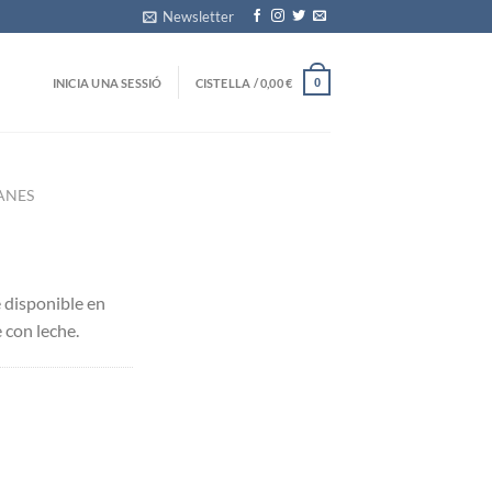
Newsletter
INICIA UNA SESSIÓ
CISTELLA /
0,00
€
0
ANES
disponible en
 con leche.