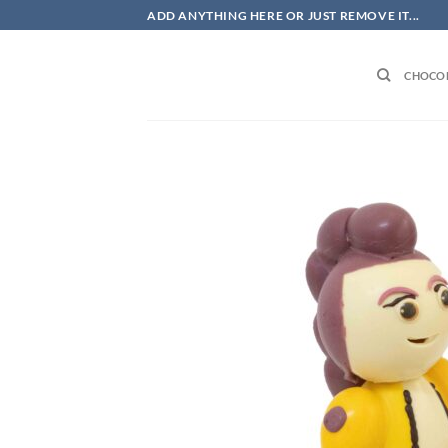
Skip
ADD ANYTHING HERE OR JUST REMOVE IT...
to
content
CHOCOL