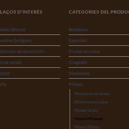
LAÇOS D’INTERÈS
CATEGORIES DEL PRODU
lates Brescó
Bombons
nostres botigues
Especials
iciones de devolución
Fruites en caixa
s de venda
Grageats
tacte
Medallons
ella
Mones
Minimona en bossa
Minimona en caixa
Mones Grans
Mones Mitjanes
Mones Petites