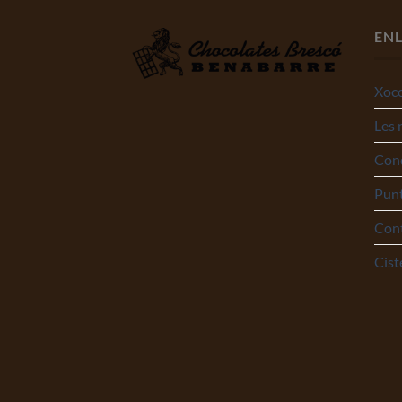
ENL
Xoco
Les 
Cond
Punt
Con
Cist