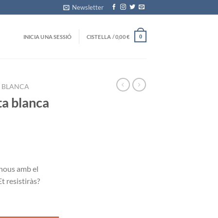
Newsletter
INICIA UNA SESSIÓ
CISTELLA /
0,00
€
0
 BLANCA
ta blanca
 nous amb el
t resistiràs
?
 blanca amb nous 150g