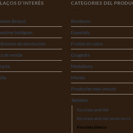
LAÇOS D’INTERÈS
CATEGORIES DEL PRODU
lates Brescó
Bombons
nostres botigues
Especials
iciones de devolución
Fruites en caixa
s de venda
Grageats
tacte
Medallons
ella
Mones
Productes més venuts
Tabletes
Xocolata amb llet
Xocolata amb llet sense sucre
Xocolata blanca