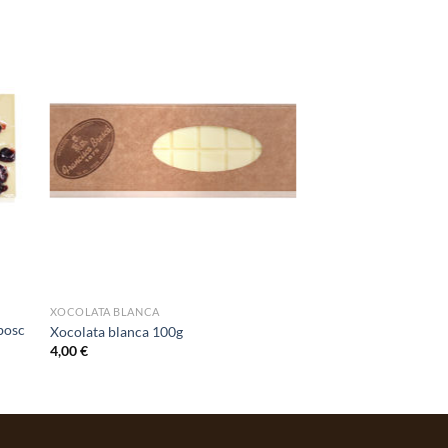
XOCOLATA BLANCA
 bosc
Xocolata blanca 100g
4,00
€