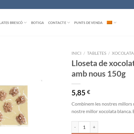
ATES BRESCÓ
BOTIGA
CONTACTE
PUNTS DE VENDA
INICI
/
TABLETES
/
XOCOLATA
Lloseta de xocola
amb nous 150g
5,85
€
Combinem
les nostres millors
nostre millor xocolata blanca. E
quantitat de Lloseta de xocolata