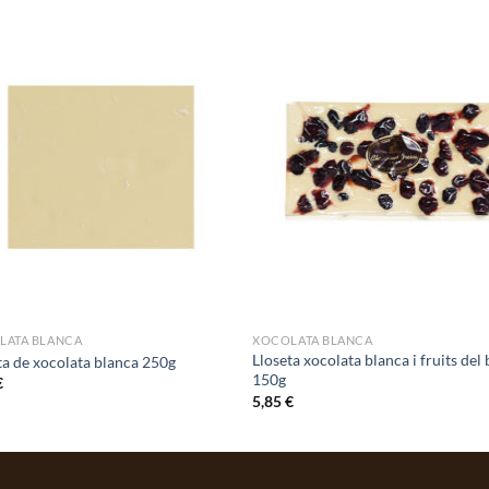
LATA BLANCA
XOCOLATA BLANCA
Lloseta xocolata blanca i fruits del
ta de xocolata blanca 250g
150g
€
5,85
€