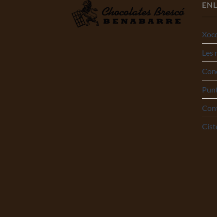
ENL
Xoco
Les 
Cond
Punt
Con
Cist