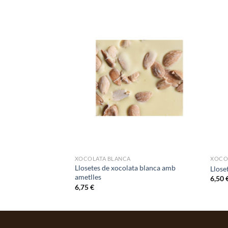
XOCOLATA BLANCA
XOCO
Llosetes de xocolata blanca amb
50g
Llose
ametlles
6,50
6,75
€